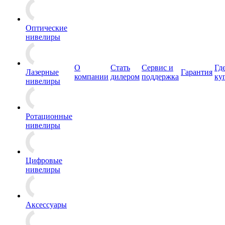
Оптические
нивелиры
О
Стать
Сервис и
Гд
Лазерные
Гарантия
компании
дилером
поддержка
ку
нивелиры
Ротационные
нивелиры
Цифровые
нивелиры
Аксессуары