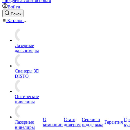
info@leica-construction.ru
Войти
Поиск
Каталог
Лазерные
дальномеры
Сканеры 3D
DISTO
Оптические
нивелиры
О
Стать
Сервис и
Гд
Лазерные
Гарантия
компании
дилером
поддержка
ку
нивелиры