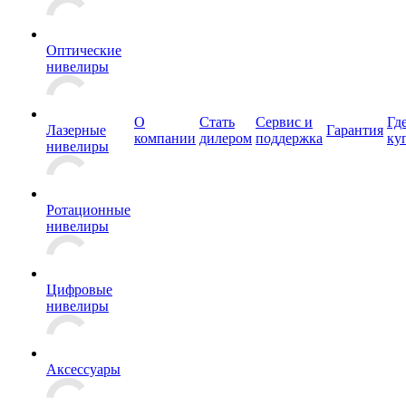
Оптические
нивелиры
О
Стать
Сервис и
Гд
Лазерные
Гарантия
компании
дилером
поддержка
ку
нивелиры
Ротационные
нивелиры
Цифровые
нивелиры
Аксессуары