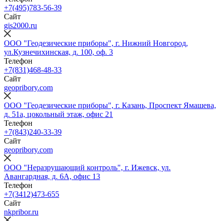
+7(495)783-56-39
Сайт
gis2000.ru
ООО "Геодезические приборы", г. Нижний Новгород,
ул.Кузнечихинская, д. 100, оф. 3
Телефон
+7(831)468-48-33
Сайт
geopribory.com
ООО "Геодезические приборы", г. Казань, Проспект Ямашева,
д. 51а, цокольный этаж, офис 21
Телефон
+7(843)240-33-39
Сайт
geopribory.com
ООО "Неразрушающий контроль", г. Ижевск, ул.
Авангардная, д. 6A, офис 13
Телефон
+7(3412)473-655
Сайт
nkpribor.ru