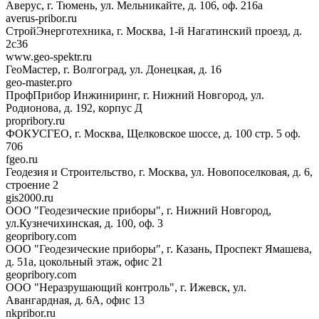
Аверус, г. Тюмень, ул. Мельникайте, д. 106, оф. 216а
averus-pribor.ru
СтройЭнерготехника, г. Москва, 1-й Нагатинский проезд, д.
2с36
www.geo-spektr.ru
ГеоМастер, г. Волгоград, ул. Донецкая, д. 16
geo-master.pro
ПрофПрибор Инжиниринг, г. Нижний Новгород, ул.
Родионова, д. 192, корпус Д
propribory.ru
ФОКУСГЕО, г. Москва, Щелковское шоссе, д. 100 стр. 5 оф.
706
fgeo.ru
Геодезия и Строительство, г. Москва, ул. Новопоселковая, д. 6,
строение 2
gis2000.ru
ООО "Геодезические приборы", г. Нижний Новгород,
ул.Кузнечихинская, д. 100, оф. 3
geopribory.com
ООО "Геодезические приборы", г. Казань, Проспект Ямашева,
д. 51а, цокольный этаж, офис 21
geopribory.com
ООО "Неразрушающий контроль", г. Ижевск, ул.
Авангардная, д. 6A, офис 13
nkpribor.ru