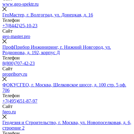
www.geo-spektr.ru
ГеоМастер, г. Волгоград, ул. Донецкая, д. 16
Телефон
+7(8442)25-10-23
Сайт
geo-master.pro
ПрофПрибор Инжиниринг, г. Нижний Новгород, ул.
Родионова, д. 192, корпус Д
Телефон
8(800)707-42-23
Сайт
propribory.ru
ФОКУСГЕО, г. Москва, Щелковское шоссе, д. 100 стр. 5 оф.
706
Телефон
+7(495)651-87-97
Сайт
fgeo.ru
Геодезия и Строительство, г. Москва, ул. Новопоселковая, д. 6,
строение 2
Телефон