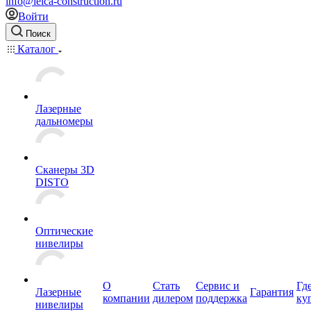
info@leica-construction.ru
Войти
Поиск
Каталог
Лазерные
дальномеры
Сканеры 3D
DISTO
Оптические
нивелиры
О
Стать
Сервис и
Гд
Лазерные
Гарантия
компании
дилером
поддержка
ку
нивелиры