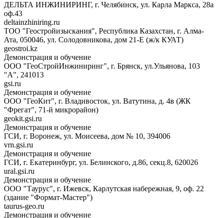
ДЕЛЬТА ИНЖИНИРИНГ, г. Челябинск, ул. Карла Маркса, 28а
оф.43
deltainzhiniring.ru
ТОО "Геостройизыскания", Республика Казахстан, г. Алма-
Ата, 050046, ул. Солодовникова, дом 21-Е (ж/к КУАТ)
geostroi.kz
Демонстрация и обучение
ООО "ГеоСтройИнжиниринг", г. Брянск, ул.Ульянова, 103
"А", 241013
gsi.ru
Демонстрация и обучение
ООО "ГеоКит", г. Владивосток, ул. Ватутина, д. 4в (ЖК
"Фрегат", 71-й микрорайон)
geokit.gsi.ru
Демонстрация и обучение
ГСИ, г. Воронеж, ул. Моисеева, дом № 10, 394006
vrn.gsi.ru
Демонстрация и обучение
ГСИ, г. Екатеринбург, ул. Белинского, д.86, секц.8, 620026
ural.gsi.ru
Демонстрация и обучение
ООО "Таурус", г. Ижевск, Карлутская набережная, 9, оф. 22
(здание "Формат-Мастер")
taurus-geo.ru
Демонстрация и обучение