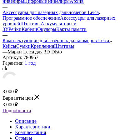
нивелиры
Цифровые нивелиры
Архив
—
Аксессуары для лазерных дальномеров Leica
Программное обеспечение
Аксессуары для лазерных
уровней
Штативы
Аккумуляторы и
ЗУ
Рейки
Кабели
Окуляры
Карты памяти
—
Комплектующие для лазерных дальномеров Leica
Кейсы
Сумки
Крепления
Штативы
—
Марки Leica для 3D Disto
Артикул:
780967
Гарантия:
1 год
3 000
₽
Варианты цен
3 000
₽
Подробности
Описание
Характеристики
Комплектация
Отзывы