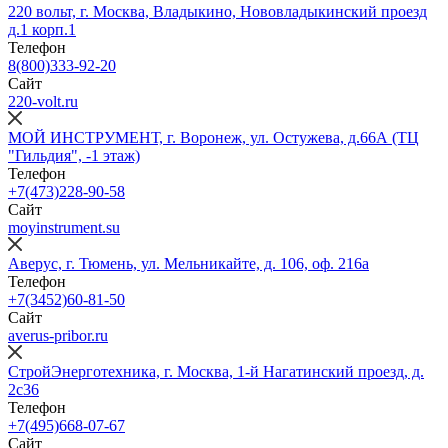
220 вольт, г. Москва, Владыкино, Нововладыкинский проезд
д.1 корп.1
Телефон
8(800)333-92-20
Сайт
220-volt.ru
МОЙ ИНСТРУМЕНТ, г. Воронеж, ул. Остужева, д.66А (ТЦ
"Гильдия", -1 этаж)
Телефон
+7(473)228-90-58
Сайт
moyinstrument.su
Аверус, г. Тюмень, ул. Мельникайте, д. 106, оф. 216а
Телефон
+7(3452)60-81-50
Сайт
averus-pribor.ru
СтройЭнерготехника, г. Москва, 1-й Нагатинский проезд, д.
2с36
Телефон
+7(495)668-07-67
Сайт