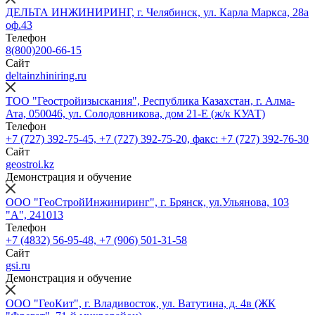
ДЕЛЬТА ИНЖИНИРИНГ, г. Челябинск, ул. Карла Маркса, 28а
оф.43
Телефон
8(800)200-66-15
Сайт
deltainzhiniring.ru
ТОО "Геостройизыскания", Республика Казахстан, г. Алма-
Ата, 050046, ул. Солодовникова, дом 21-Е (ж/к КУАТ)
Телефон
+7 (727) 392-75-45, +7 (727) 392-75-20, факс: +7 (727) 392-76-30
Сайт
geostroi.kz
Демонстрация и обучение
ООО "ГеоСтройИнжиниринг", г. Брянск, ул.Ульянова, 103
"А", 241013
Телефон
+7 (4832) 56-95-48, +7 (906) 501-31-58
Сайт
gsi.ru
Демонстрация и обучение
ООО "ГеоКит", г. Владивосток, ул. Ватутина, д. 4в (ЖК