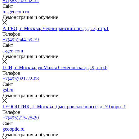
+7(383)209-52-52
Сайт
rusgeocom.ru
Демонстрация и обучение
А-ГЕО, г. Москва, Черницынский пр-д, д. 3, стр.1
Телефон
+7(495)544-59-79
Сайт
a-geo.com
Демонстрация и обучение
ГСИ, г. Москва, ул.Малая Семеновская, д.9, стр.6
Телефон
+7(495)921-22-08
Сайт
gsi.ru
Демонстрация и обучение
ГЕООПТИК, Г. Москва, Дмитровское шоссе, д. 59 корп. 1
Телефон
+7(495)215-25-20
Сайт
geooptic.ru
Демонстрация и обучение