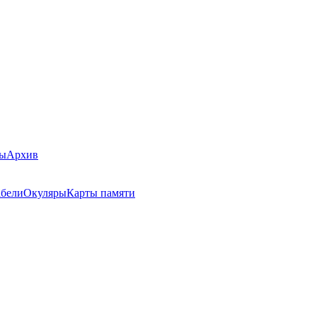
ры
Архив
бели
Окуляры
Карты памяти