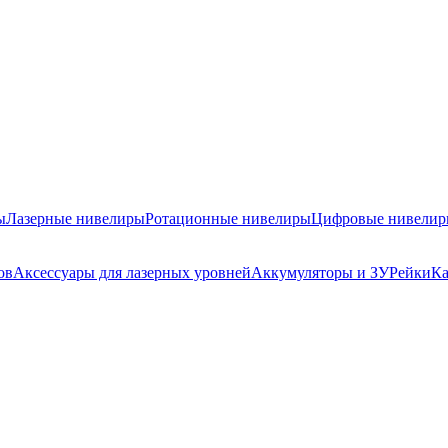
ы
Лазерные нивелиры
Ротационные нивелиры
Цифровые нивели
ов
Аксессуары для лазерных уровней
Аккумуляторы и ЗУ
Рейки
Ка