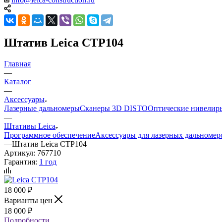
Штатив Leica CTP104
Главная
—
Каталог
—
Аксессуары
Лазерные дальномеры
Сканеры 3D DISTO
Оптические нивелир
—
Штативы Leica
Программное обеспечение
Аксессуары для лазерных дальномер
—
Штатив Leica CTP104
Артикул:
767710
Гарантия:
1 год
18 000
₽
Варианты цен
18 000
₽
Подробности